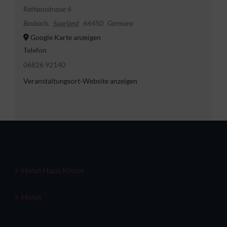
Rathausstrasse 6
Bexbach
,
Saarland
66450
Germany
Google Karte anzeigen
Telefon
06826 92140
Veranstaltungsort-Website anzeigen
Hotel Haus Krone
Hotel