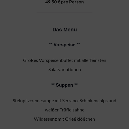
49,50 € pro Person
Das Menü
** Vorspeise **
Großes Vorspeisenbüffet mit allerfeinsten
Salatvariationen
** Suppen **
Steinpilzcremesuppe mit Serrano-Schinkenchips und
weißer Trüffelsahne
Wildessenz mit Grießklößchen