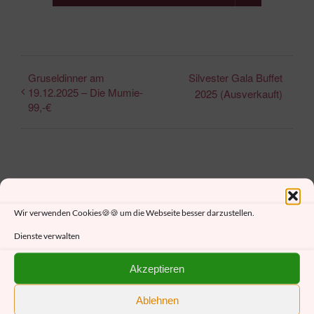
Gruseldinner am
Silvester Gala Buffet
19.12.2025 – Die Mumie-
2025 (Ausverkauft)
99,-€
Wir verwenden Cookies🍪🍪 um die Webseite besser darzustellen.
Dienste verwalten
Details
Akzeptieren
Beginn:
Ablehnen
25. Dezember 2025 18:00