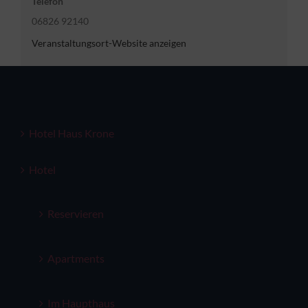
Telefon
06826 92140
Veranstaltungsort-Website anzeigen
Hotel Haus Krone
Hotel
Reservieren
Apartments
Im Haupthaus