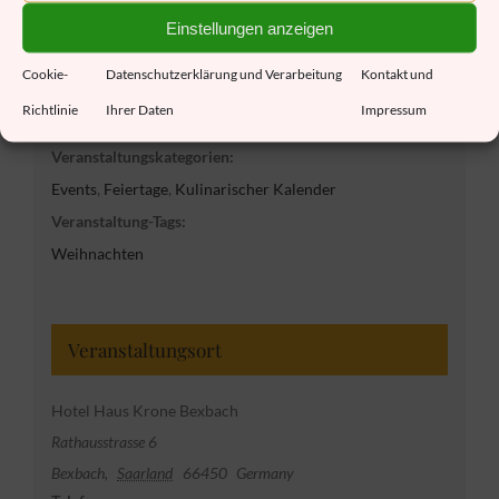
Ende:
Einstellungen anzeigen
26. Dezember 2025 14:00
Cookie-
Datenschutzerklärung und Verarbeitung
Kontakt und
Eintritt:
Richtlinie
Ihrer Daten
Impressum
49.50€
Veranstaltungskategorien:
Events
,
Feiertage
,
Kulinarischer Kalender
Veranstaltung-Tags:
Weihnachten
Veranstaltungsort
Hotel Haus Krone Bexbach
Rathausstrasse 6
Bexbach
,
Saarland
66450
Germany