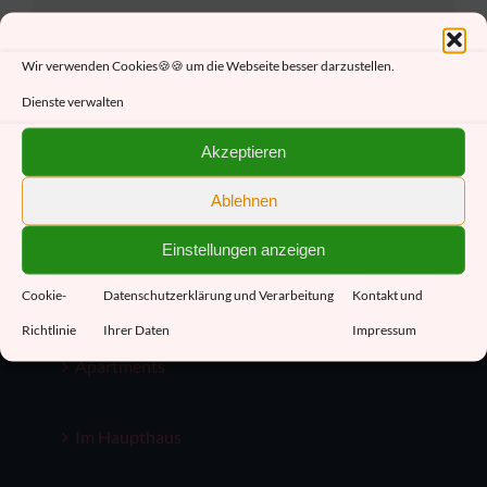
Wir verwenden Cookies🍪🍪 um die Webseite besser darzustellen.
Dienste verwalten
Akzeptieren
Hotel Haus Krone
Ablehnen
Hotel
Einstellungen anzeigen
Reservieren
Cookie-
Datenschutzerklärung und Verarbeitung
Kontakt und
Richtlinie
Ihrer Daten
Impressum
Apartments
Im Haupthaus